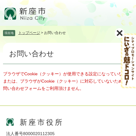
ペ
メ
ー
ニ
ジ
ュ
の
ー
先
を
トップページ
>
お問い合わせ
現在地
頭
飛
で
ば
本
す。
し
お問い合わせ
文
て
本
文
へ
ブラウザでCookie（クッキー）が使用できる設定になっていない、
または、ブラウザがCookie（クッキー）に対応していないため、お
問い合わせフォームをご利用頂けません。
新座市役所
法人番号8000020112305