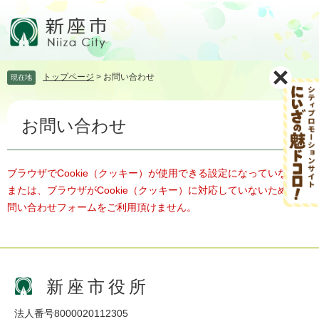
ペ
メ
ー
ニ
ジ
ュ
の
ー
先
を
トップページ
>
お問い合わせ
現在地
頭
飛
で
ば
本
す。
し
お問い合わせ
文
て
本
文
へ
ブラウザでCookie（クッキー）が使用できる設定になっていない、
または、ブラウザがCookie（クッキー）に対応していないため、お
問い合わせフォームをご利用頂けません。
新座市役所
法人番号8000020112305