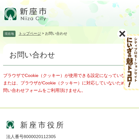
ペ
メ
ー
ニ
ジ
ュ
の
ー
先
を
トップページ
>
お問い合わせ
現在地
頭
飛
で
ば
本
す。
し
お問い合わせ
文
て
本
文
へ
ブラウザでCookie（クッキー）が使用できる設定になっていない、
または、ブラウザがCookie（クッキー）に対応していないため、お
問い合わせフォームをご利用頂けません。
新座市役所
法人番号8000020112305