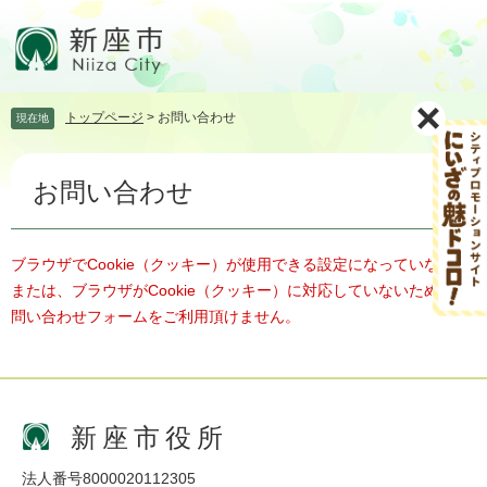
ペ
メ
ー
ニ
ジ
ュ
の
ー
先
を
トップページ
>
お問い合わせ
現在地
頭
飛
で
ば
本
す。
し
お問い合わせ
文
て
本
文
へ
ブラウザでCookie（クッキー）が使用できる設定になっていない、
または、ブラウザがCookie（クッキー）に対応していないため、お
問い合わせフォームをご利用頂けません。
新座市役所
法人番号8000020112305