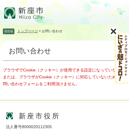
ペ
メ
ー
ニ
ジ
ュ
の
ー
先
を
トップページ
>
お問い合わせ
現在地
頭
飛
で
ば
本
す。
し
お問い合わせ
文
て
本
文
へ
ブラウザでCookie（クッキー）が使用できる設定になっていない、
または、ブラウザがCookie（クッキー）に対応していないため、お
問い合わせフォームをご利用頂けません。
新座市役所
法人番号8000020112305