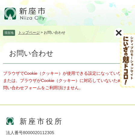
ペ
メ
ー
ニ
ジ
ュ
の
ー
先
を
トップページ
>
お問い合わせ
現在地
頭
飛
で
ば
本
す。
し
お問い合わせ
文
て
本
文
へ
ブラウザでCookie（クッキー）が使用できる設定になっていない、
または、ブラウザがCookie（クッキー）に対応していないため、お
問い合わせフォームをご利用頂けません。
新座市役所
法人番号8000020112305