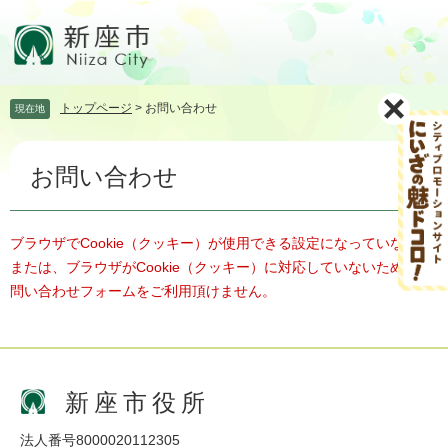
ペ
メ
ー
ニ
ジ
ュ
の
ー
先
を
トップページ
>
お問い合わせ
現在地
頭
飛
で
ば
本
す。
し
お問い合わせ
文
て
本
文
へ
ブラウザでCookie（クッキー）が使用できる設定になっていない、
または、ブラウザがCookie（クッキー）に対応していないため、お
問い合わせフォームをご利用頂けません。
新座市役所
法人番号8000020112305