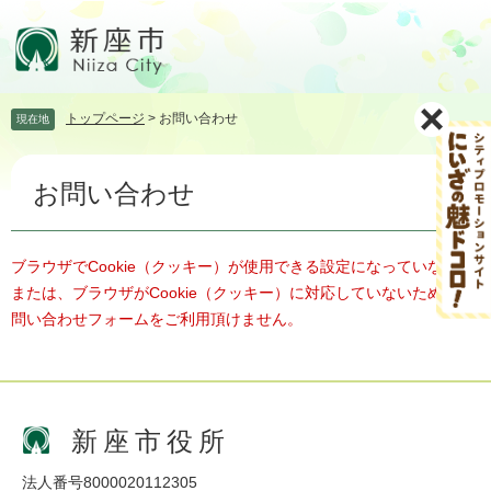
ペ
メ
ー
ニ
ジ
ュ
の
ー
先
を
トップページ
>
お問い合わせ
現在地
頭
飛
で
ば
本
す。
し
お問い合わせ
文
て
本
文
へ
ブラウザでCookie（クッキー）が使用できる設定になっていない、
または、ブラウザがCookie（クッキー）に対応していないため、お
問い合わせフォームをご利用頂けません。
新座市役所
法人番号8000020112305