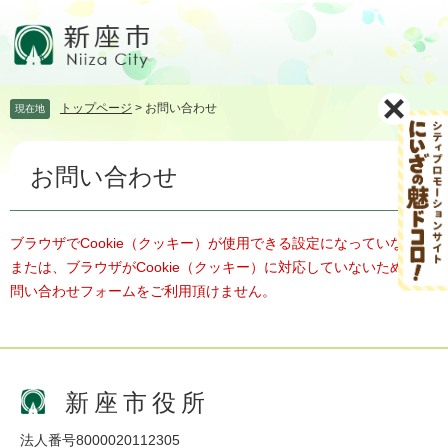
ペ
メ
ー
ニ
ジ
ュ
の
ー
先
を
トップページ
>
お問い合わせ
現在地
頭
飛
で
ば
本
す。
し
お問い合わせ
文
て
本
文
へ
ブラウザでCookie（クッキー）が使用できる設定になっていない、
または、ブラウザがCookie（クッキー）に対応していないため、お
問い合わせフォームをご利用頂けません。
新座市役所
法人番号8000020112305