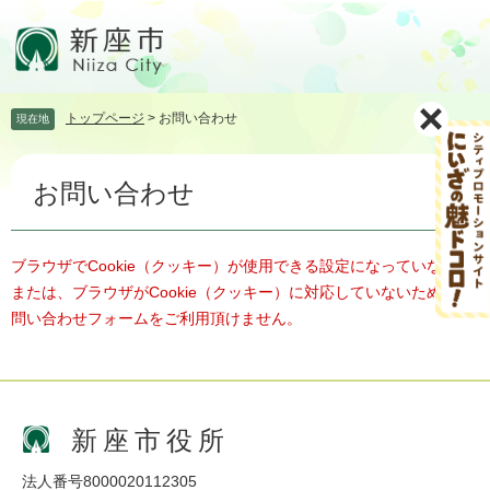
ペ
メ
ー
ニ
ジ
ュ
の
ー
先
を
トップページ
>
お問い合わせ
現在地
頭
飛
で
ば
本
す。
し
お問い合わせ
文
て
本
文
へ
ブラウザでCookie（クッキー）が使用できる設定になっていない、
または、ブラウザがCookie（クッキー）に対応していないため、お
問い合わせフォームをご利用頂けません。
新座市役所
法人番号8000020112305