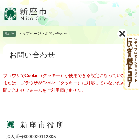
ペ
メ
ー
ニ
ジ
ュ
の
ー
先
を
トップページ
>
お問い合わせ
現在地
頭
飛
で
ば
本
す。
し
お問い合わせ
文
て
本
文
へ
ブラウザでCookie（クッキー）が使用できる設定になっていない、
または、ブラウザがCookie（クッキー）に対応していないため、お
問い合わせフォームをご利用頂けません。
新座市役所
法人番号8000020112305