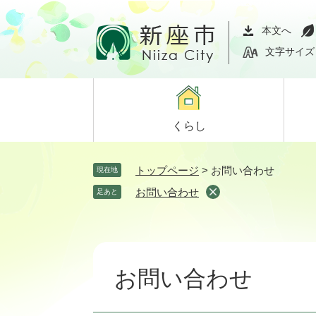
ペ
メ
ー
ニ
本文へ
ジ
ュ
文字サイズ
の
ー
先
を
頭
飛
で
ば
くらし
す。
し
て
本
トップページ
>
お問い合わせ
現在地
文
お問い合わせ
足あと
へ
本
文
お問い合わせ