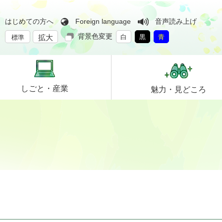
はじめての方へ
Foreign language
音声読み上げ
背景色変更
拡大
白
黒
青
標準
しごと・
産業
魅力・
見どころ