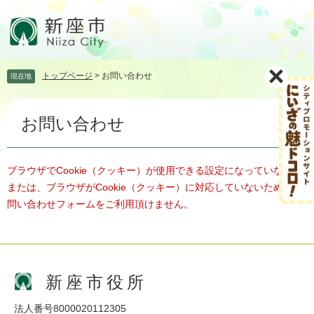
ペ
メ
ー
ニ
ジ
ュ
の
ー
先
を
トップページ
>
お問い合わせ
現在地
頭
飛
で
ば
本
す。
し
お問い合わせ
文
て
本
文
へ
ブラウザでCookie（クッキー）が使用できる設定になっていない、
または、ブラウザがCookie（クッキー）に対応していないため、お
問い合わせフォームをご利用頂けません。
新座市役所
法人番号8000020112305