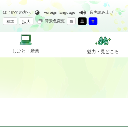
はじめての方へ
Foreign language
音声読み上げ
背景色変更
拡大
白
黒
青
標準
しごと・
産業
魅力・
見どころ