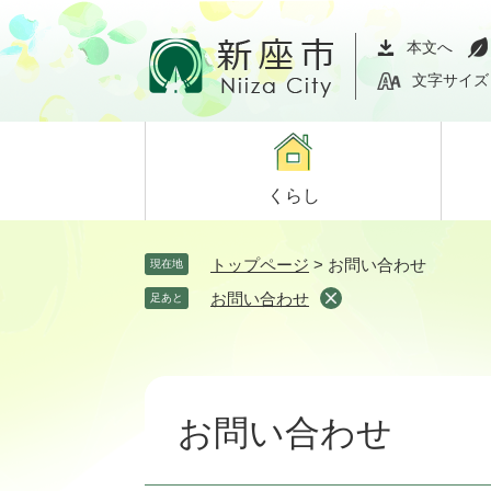
ペ
メ
ー
ニ
本文へ
ジ
ュ
文字サイズ
の
ー
先
を
頭
飛
で
ば
くらし
す。
し
て
本
トップページ
>
お問い合わせ
現在地
文
お問い合わせ
足あと
へ
本
文
お問い合わせ