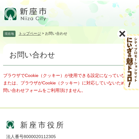
ペ
メ
ー
ニ
ジ
ュ
の
ー
先
を
トップページ
>
お問い合わせ
現在地
頭
飛
で
ば
本
す。
し
お問い合わせ
文
て
本
文
へ
ブラウザでCookie（クッキー）が使用できる設定になっていない、
または、ブラウザがCookie（クッキー）に対応していないため、お
問い合わせフォームをご利用頂けません。
新座市役所
法人番号8000020112305