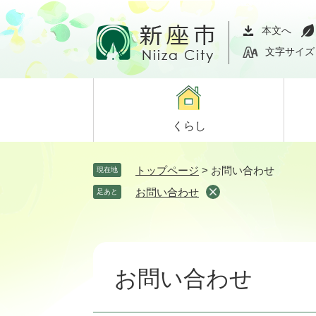
ペ
メ
ー
ニ
本文へ
ジ
ュ
文字サイズ
の
ー
先
を
頭
飛
で
ば
くらし
す。
し
て
本
トップページ
>
お問い合わせ
現在地
文
お問い合わせ
足あと
へ
本
文
お問い合わせ