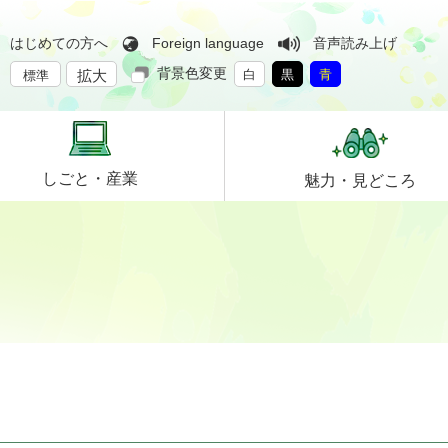
はじめての方へ
Foreign language
音声読み上げ
背景色変更
拡大
白
黒
青
標準
しごと・
産業
魅力・
見どころ