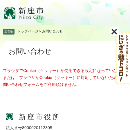
ペ
メ
ー
ニ
ジ
ュ
の
ー
先
を
トップページ
>
お問い合わせ
現在地
頭
飛
で
ば
本
す。
し
お問い合わせ
文
て
本
文
へ
ブラウザでCookie（クッキー）が使用できる設定になっていない、
または、ブラウザがCookie（クッキー）に対応していないため、お
問い合わせフォームをご利用頂けません。
新座市役所
法人番号8000020112305