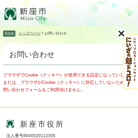
ペ
メ
ー
ニ
ジ
ュ
の
ー
先
を
トップページ
>
お問い合わせ
現在地
頭
飛
で
ば
本
す。
し
お問い合わせ
文
て
本
文
へ
ブラウザでCookie（クッキー）が使用できる設定になっていない、
または、ブラウザがCookie（クッキー）に対応していないため、お
問い合わせフォームをご利用頂けません。
新座市役所
法人番号8000020112305