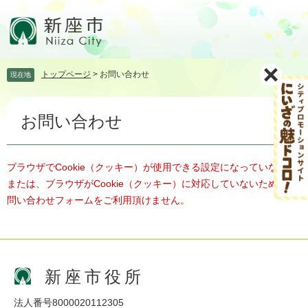
ペ
メ
ー
ニ
ジ
ュ
の
ー
先
を
トップページ
>
お問い合わせ
現在地
頭
飛
で
ば
本
す。
し
お問い合わせ
文
て
本
文
へ
ブラウザでCookie（クッキー）が使用できる設定になっていない、
または、ブラウザがCookie（クッキー）に対応していないため、お
問い合わせフォームをご利用頂けません。
新座市役所
法人番号8000020112305