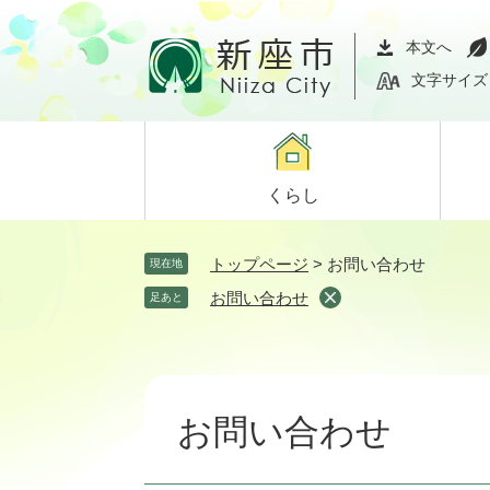
ペ
メ
ー
ニ
本文へ
ジ
ュ
文字サイズ
の
ー
先
を
頭
飛
で
ば
くらし
す。
し
て
本
トップページ
>
お問い合わせ
現在地
文
お問い合わせ
足あと
へ
本
文
お問い合わせ