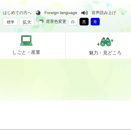
はじめての方へ
Foreign language
音声読み上げ
背景色変更
拡大
白
黒
青
標準
しごと・
産業
魅力・
見どころ