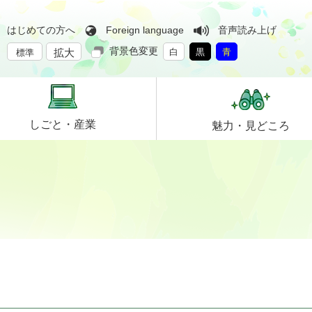
はじめての方へ
Foreign language
音声読み上げ
背景色変更
拡大
白
黒
青
標準
しごと・
産業
魅力・
見どころ