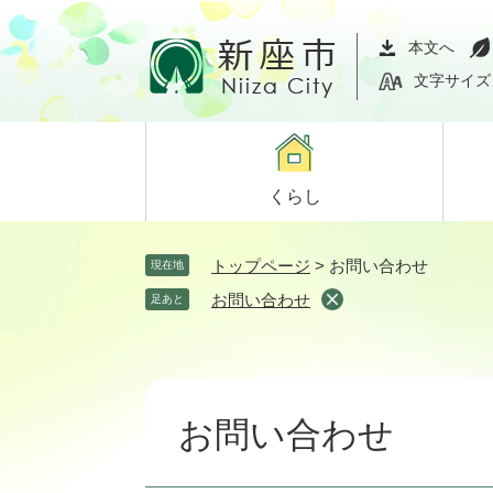
ペ
メ
ー
ニ
本文へ
ジ
ュ
文字サイズ
の
ー
先
を
頭
飛
で
ば
くらし
す。
し
て
本
トップページ
>
お問い合わせ
現在地
文
お問い合わせ
足あと
へ
本
文
お問い合わせ