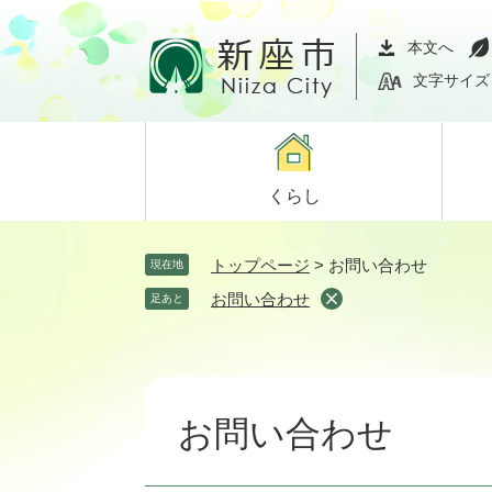
ペ
メ
ー
ニ
本文へ
ジ
ュ
文字サイズ
の
ー
先
を
頭
飛
で
ば
くらし
す。
し
て
本
トップページ
>
お問い合わせ
現在地
文
お問い合わせ
足あと
へ
本
文
お問い合わせ