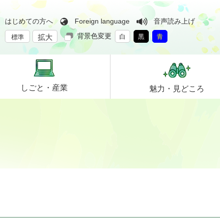
はじめての方へ
Foreign language
音声読み上げ
背景色変更
拡大
白
黒
青
標準
しごと・
産業
魅力・
見どころ