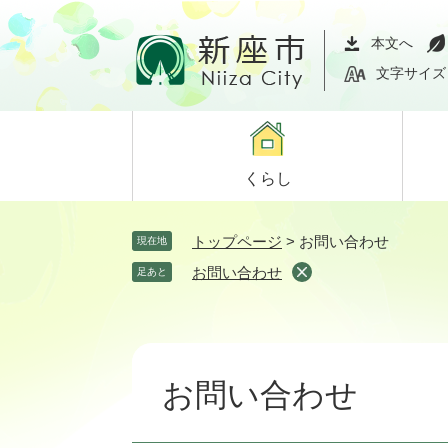
ペ
メ
ー
ニ
本文へ
ジ
ュ
文字サイズ
の
ー
先
を
頭
飛
で
ば
くらし
す。
し
て
本
トップページ
>
お問い合わせ
現在地
文
お問い合わせ
足あと
へ
本
文
お問い合わせ