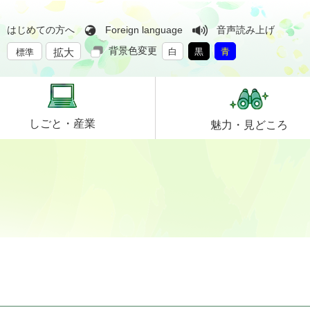
はじめての方へ
Foreign language
音声読み上げ
背景色変更
拡大
白
黒
青
標準
しごと・
産業
魅力・
見どころ