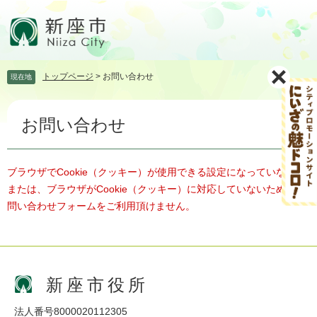
ペ
メ
ー
ニ
ジ
ュ
の
ー
先
を
トップページ
>
お問い合わせ
現在地
頭
飛
で
ば
本
す。
し
お問い合わせ
文
て
本
文
へ
ブラウザでCookie（クッキー）が使用できる設定になっていない、
または、ブラウザがCookie（クッキー）に対応していないため、お
問い合わせフォームをご利用頂けません。
新座市役所
法人番号8000020112305