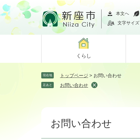
ペ
メ
ー
ニ
本文へ
ジ
ュ
文字サイズ
の
ー
先
を
頭
飛
で
ば
くらし
す。
し
て
本
トップページ
>
お問い合わせ
現在地
文
お問い合わせ
足あと
へ
本
文
お問い合わせ