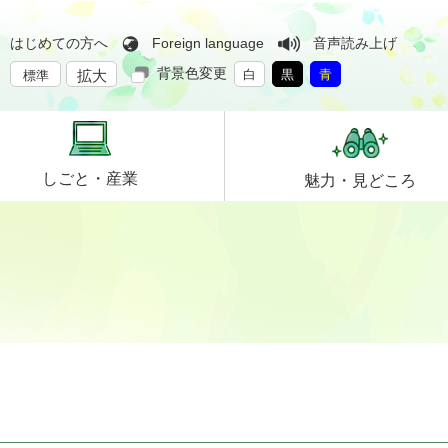
はじめての方へ
Foreign language
音声読み上げ
背景色変更
拡大
白
黒
青
標準
しごと・
産業
魅力・
見どころ