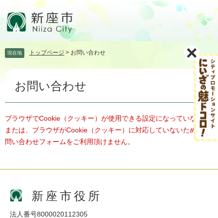
ペ
メ
ー
ニ
ジ
ュ
の
ー
先
を
トップページ
>
お問い合わせ
現在地
頭
飛
で
ば
本
す。
し
お問い合わせ
文
て
本
文
へ
ブラウザでCookie（クッキー）が使用できる設定になっていない、
または、ブラウザがCookie（クッキー）に対応していないため、お
問い合わせフォームをご利用頂けません。
新座市役所
法人番号8000020112305