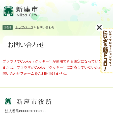
ペ
メ
ー
ニ
ジ
ュ
の
ー
先
を
トップページ
>
お問い合わせ
現在地
頭
飛
で
ば
本
す。
し
お問い合わせ
文
て
本
文
へ
ブラウザでCookie（クッキー）が使用できる設定になっていない、
または、ブラウザがCookie（クッキー）に対応していないため、お
問い合わせフォームをご利用頂けません。
新座市役所
法人番号8000020112305