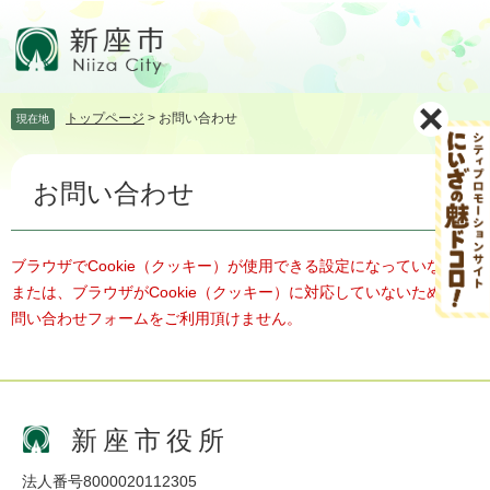
ペ
メ
ー
ニ
ジ
ュ
の
ー
先
を
トップページ
>
お問い合わせ
現在地
頭
飛
で
ば
本
す。
し
お問い合わせ
文
て
本
文
へ
ブラウザでCookie（クッキー）が使用できる設定になっていない、
または、ブラウザがCookie（クッキー）に対応していないため、お
問い合わせフォームをご利用頂けません。
新座市役所
法人番号8000020112305