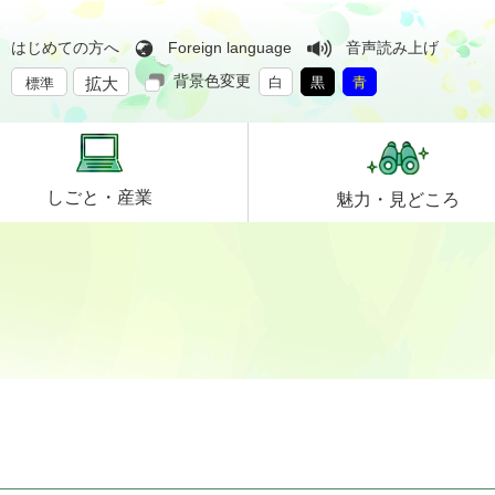
はじめての方へ
Foreign language
音声読み上げ
背景色変更
拡大
白
黒
青
標準
しごと・
産業
魅力・
見どころ