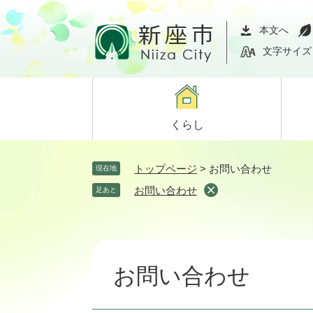
ペ
メ
ー
ニ
本文へ
ジ
ュ
文字サイズ
の
ー
先
を
頭
飛
で
ば
くらし
す。
し
て
本
トップページ
>
お問い合わせ
現在地
文
お問い合わせ
足あと
へ
本
文
お問い合わせ