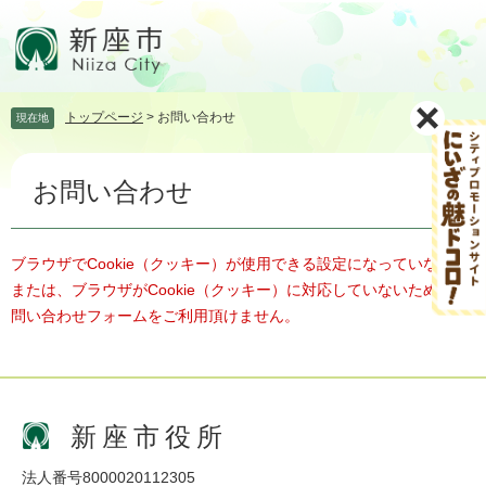
ペ
メ
ー
ニ
ジ
ュ
の
ー
先
を
トップページ
>
お問い合わせ
現在地
頭
飛
で
ば
本
す。
し
お問い合わせ
文
て
本
文
へ
ブラウザでCookie（クッキー）が使用できる設定になっていない、
または、ブラウザがCookie（クッキー）に対応していないため、お
問い合わせフォームをご利用頂けません。
新座市役所
法人番号8000020112305