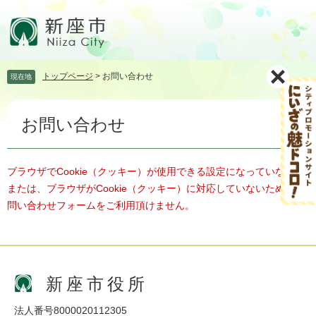
ペ
メ
ー
ニ
ジ
ュ
の
ー
先
を
トップページ
>
お問い合わせ
現在地
頭
飛
で
ば
本
す。
し
お問い合わせ
文
て
本
文
へ
ブラウザでCookie（クッキー）が使用できる設定になっていない、
または、ブラウザがCookie（クッキー）に対応していないため、お
問い合わせフォームをご利用頂けません。
新座市役所
法人番号8000020112305