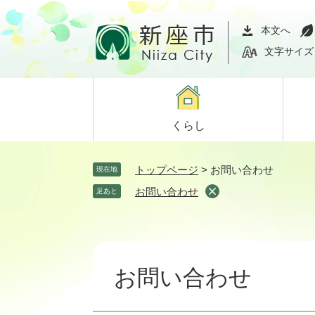
ペ
メ
ー
ニ
本文へ
ジ
ュ
文字サイズ
の
ー
先
を
頭
飛
で
ば
くらし
す。
し
て
本
トップページ
>
お問い合わせ
現在地
文
お問い合わせ
足あと
へ
本
文
お問い合わせ