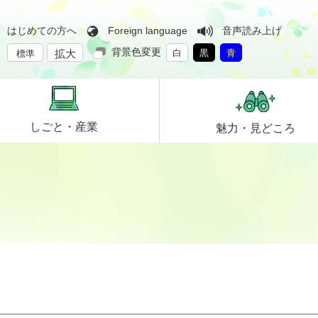
はじめての方へ
Foreign language
音声読み上げ
背景色変更
拡大
白
黒
青
標準
しごと・
産業
魅力・
見どころ