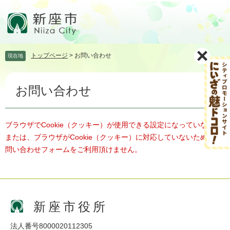
ペ
メ
ー
ニ
ジ
ュ
の
ー
先
を
トップページ
>
お問い合わせ
現在地
頭
飛
で
ば
本
す。
し
お問い合わせ
文
て
本
文
へ
ブラウザでCookie（クッキー）が使用できる設定になっていない、
または、ブラウザがCookie（クッキー）に対応していないため、お
問い合わせフォームをご利用頂けません。
新座市役所
法人番号8000020112305