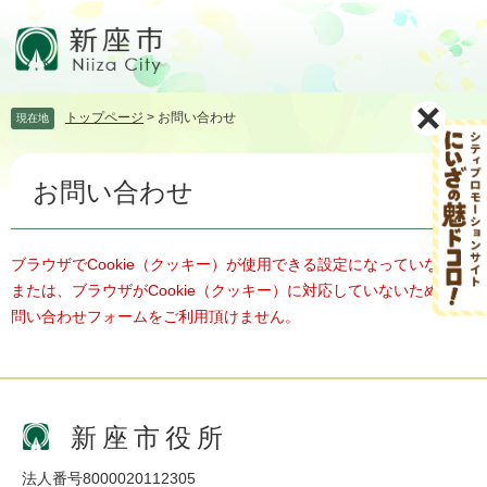
ペ
メ
ー
ニ
ジ
ュ
の
ー
先
を
トップページ
>
お問い合わせ
現在地
頭
飛
で
ば
本
す。
し
お問い合わせ
文
て
本
文
へ
ブラウザでCookie（クッキー）が使用できる設定になっていない、
または、ブラウザがCookie（クッキー）に対応していないため、お
問い合わせフォームをご利用頂けません。
新座市役所
法人番号8000020112305