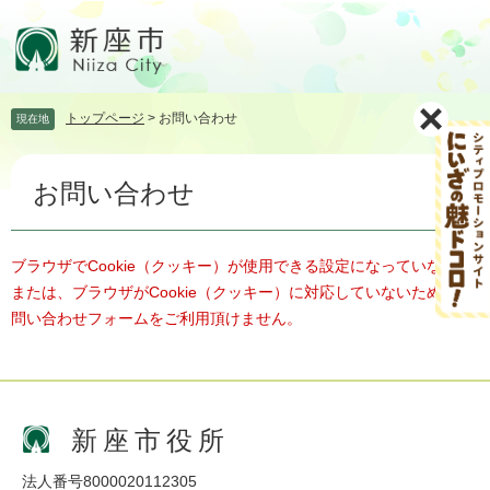
ペ
メ
ー
ニ
ジ
ュ
の
ー
先
を
トップページ
>
お問い合わせ
現在地
頭
飛
で
ば
本
す。
し
お問い合わせ
文
て
本
文
へ
ブラウザでCookie（クッキー）が使用できる設定になっていない、
または、ブラウザがCookie（クッキー）に対応していないため、お
問い合わせフォームをご利用頂けません。
新座市役所
法人番号8000020112305