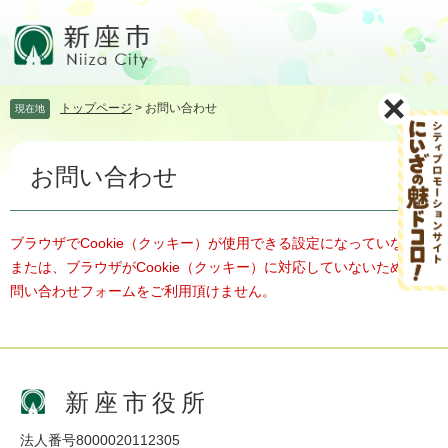
ペ
メ
ー
ニ
ジ
ュ
の
ー
先
を
トップページ
>
お問い合わせ
現在地
頭
飛
で
ば
本
す。
し
お問い合わせ
文
て
本
文
へ
ブラウザでCookie（クッキー）が使用できる設定になっていない、
または、ブラウザがCookie（クッキー）に対応していないため、お
問い合わせフォームをご利用頂けません。
新座市役所
法人番号8000020112305