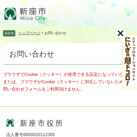
ペ
メ
ー
ニ
ジ
ュ
の
ー
先
を
トップページ
>
お問い合わせ
現在地
頭
飛
で
ば
本
す。
し
お問い合わせ
文
て
本
文
へ
ブラウザでCookie（クッキー）が使用できる設定になっていない、
または、ブラウザがCookie（クッキー）に対応していないため、お
問い合わせフォームをご利用頂けません。
新座市役所
法人番号8000020112305