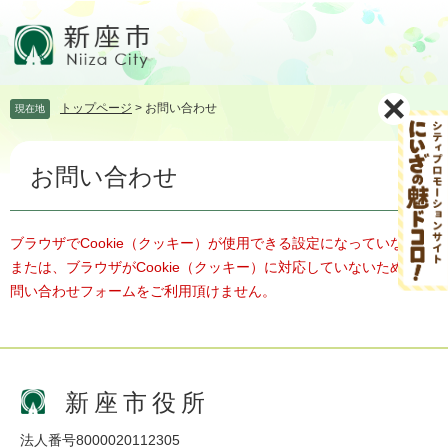
ペ
メ
ー
ニ
ジ
ュ
の
ー
先
を
トップページ
>
お問い合わせ
現在地
頭
飛
で
ば
本
す。
し
お問い合わせ
文
て
本
文
へ
ブラウザでCookie（クッキー）が使用できる設定になっていない、
または、ブラウザがCookie（クッキー）に対応していないため、お
問い合わせフォームをご利用頂けません。
新座市役所
法人番号8000020112305