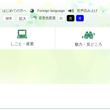
はじめての方へ
Foreign language
音声読み上げ
背景色変更
拡大
白
黒
青
標準
しごと・
産業
魅力・
見どころ