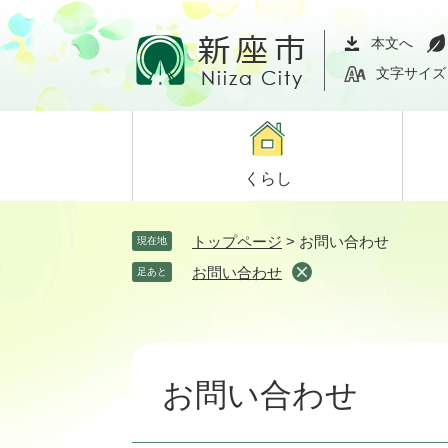
ペ
メ
ー
ニ
本文へ
ジ
ュ
文字サイズ
の
ー
先
を
頭
飛
で
ば
くらし
す。
し
て
本
トップページ
>
お問い合わせ
現在地
文
お問い合わせ
足あと
へ
本
文
お問い合わせ