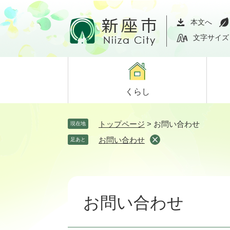
ペ
メ
ー
ニ
本文へ
ジ
ュ
文字サイズ
の
ー
先
を
頭
飛
で
ば
くらし
す。
し
て
本
トップページ
>
お問い合わせ
現在地
文
お問い合わせ
足あと
へ
本
文
お問い合わせ