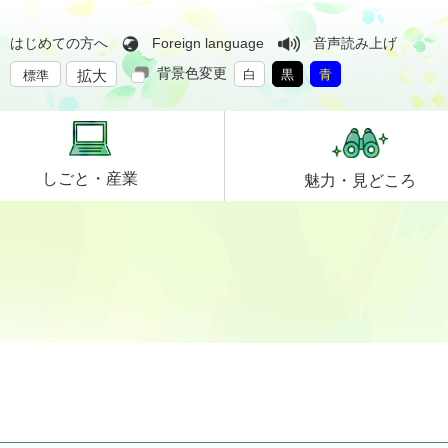
はじめての方へ
Foreign language
音声読み上げ
背景色変更
拡大
白
黒
青
標準
しごと・
産業
魅力・
見どころ