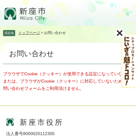
ペ
メ
ー
ニ
ジ
ュ
の
ー
先
を
トップページ
>
お問い合わせ
現在地
頭
飛
で
ば
本
す。
し
お問い合わせ
文
て
本
文
へ
ブラウザでCookie（クッキー）が使用できる設定になっていない、
または、ブラウザがCookie（クッキー）に対応していないため、お
問い合わせフォームをご利用頂けません。
新座市役所
法人番号8000020112305