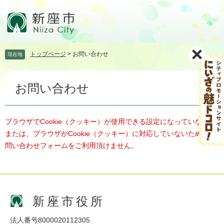
ペ
メ
ー
ニ
ジ
ュ
の
ー
先
を
トップページ
>
お問い合わせ
現在地
頭
飛
で
ば
本
す。
し
お問い合わせ
文
て
本
文
へ
ブラウザでCookie（クッキー）が使用できる設定になっていない、
または、ブラウザがCookie（クッキー）に対応していないため、お
問い合わせフォームをご利用頂けません。
新座市役所
法人番号8000020112305