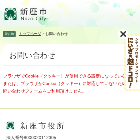
ペ
メ
ー
ニ
ジ
ュ
の
ー
先
を
トップページ
>
お問い合わせ
現在地
頭
飛
で
ば
本
す。
し
お問い合わせ
文
て
本
文
へ
ブラウザでCookie（クッキー）が使用できる設定になっていない、
または、ブラウザがCookie（クッキー）に対応していないため、お
問い合わせフォームをご利用頂けません。
新座市役所
法人番号8000020112305