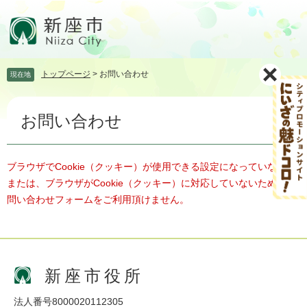
ペ
メ
ー
ニ
ジ
ュ
の
ー
先
を
トップページ
>
お問い合わせ
現在地
頭
飛
で
ば
本
す。
し
お問い合わせ
文
て
本
文
へ
ブラウザでCookie（クッキー）が使用できる設定になっていない、
または、ブラウザがCookie（クッキー）に対応していないため、お
問い合わせフォームをご利用頂けません。
新座市役所
法人番号8000020112305