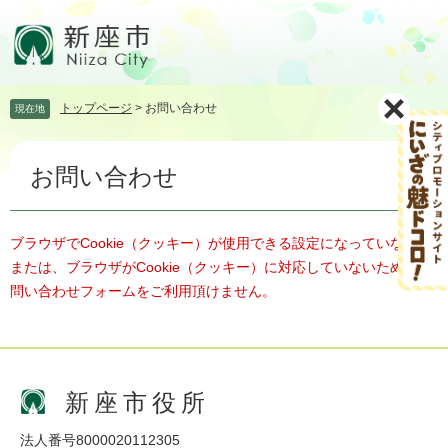
ペ
メ
ー
ニ
ジ
ュ
の
ー
先
を
トップページ
>
お問い合わせ
現在地
頭
飛
で
ば
本
す。
し
お問い合わせ
文
て
本
文
へ
ブラウザでCookie（クッキー）が使用できる設定になっていない、
または、ブラウザがCookie（クッキー）に対応していないため、お
問い合わせフォームをご利用頂けません。
新座市役所
法人番号8000020112305