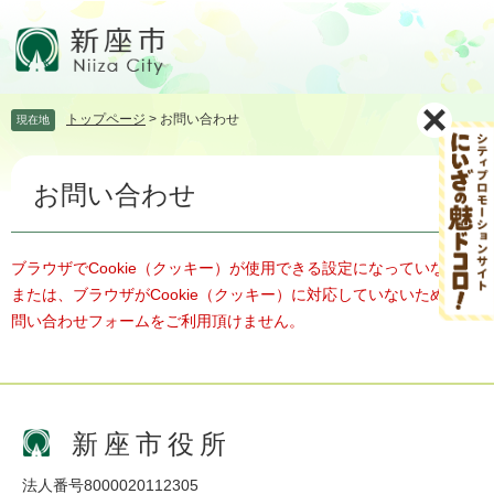
ペ
メ
ー
ニ
ジ
ュ
の
ー
先
を
トップページ
>
お問い合わせ
現在地
頭
飛
で
ば
本
す。
し
お問い合わせ
文
て
本
文
へ
ブラウザでCookie（クッキー）が使用できる設定になっていない、
または、ブラウザがCookie（クッキー）に対応していないため、お
問い合わせフォームをご利用頂けません。
新座市役所
法人番号8000020112305