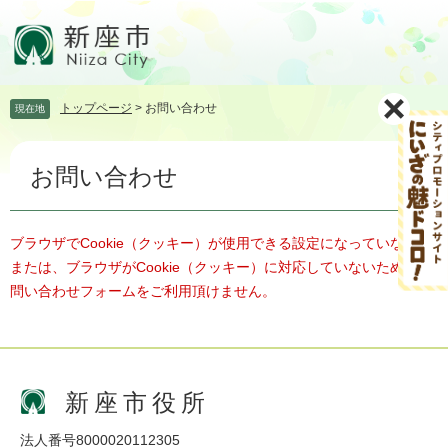
ペ
メ
ー
ニ
ジ
ュ
の
ー
先
を
トップページ
>
お問い合わせ
現在地
頭
飛
で
ば
本
す。
し
お問い合わせ
文
て
本
文
へ
ブラウザでCookie（クッキー）が使用できる設定になっていない、
または、ブラウザがCookie（クッキー）に対応していないため、お
問い合わせフォームをご利用頂けません。
新座市役所
法人番号8000020112305