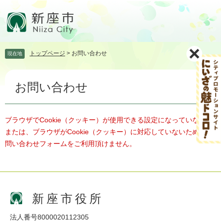
ペ
メ
ー
ニ
ジ
ュ
の
ー
先
を
トップページ
>
お問い合わせ
現在地
頭
飛
で
ば
本
す。
し
お問い合わせ
文
て
本
文
へ
ブラウザでCookie（クッキー）が使用できる設定になっていない、
または、ブラウザがCookie（クッキー）に対応していないため、お
問い合わせフォームをご利用頂けません。
新座市役所
法人番号8000020112305