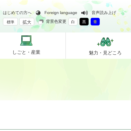
はじめての方へ
Foreign language
音声読み上げ
背景色変更
拡大
白
黒
青
標準
しごと・
産業
魅力・
見どころ