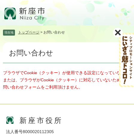
ペ
メ
ー
ニ
ジ
ュ
の
ー
先
を
トップページ
>
お問い合わせ
現在地
頭
飛
で
ば
本
す。
し
お問い合わせ
文
て
本
文
へ
ブラウザでCookie（クッキー）が使用できる設定になっていない、
または、ブラウザがCookie（クッキー）に対応していないため、お
問い合わせフォームをご利用頂けません。
新座市役所
法人番号8000020112305